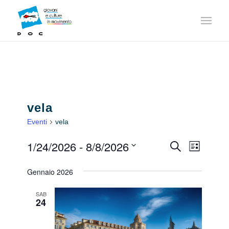
vela
Eventi
vela
1/24/2026
 - 
8/8/2026
Event
Cerca
Eventi
Lista
Viste
Seleziona
Ricerca
Navig
Gennaio 2026
la
e
data.
SAB
24
viste