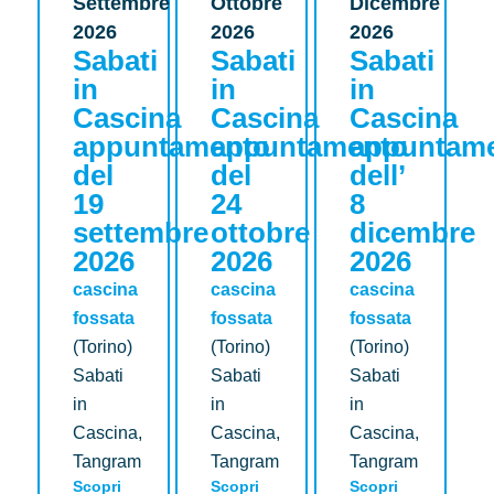
Settembre
Ottobre
Dicembre
2026
2026
2026
Sabati
Sabati
Sabati
in
in
in
Cascina
Cascina
Cascina
appuntamento
appuntamento
appuntam
del
del
dell’
19
24
8
settembre
ottobre
dicembre
2026
2026
2026
cascina
cascina
cascina
fossata
fossata
fossata
(Torino)
(Torino)
(Torino)
Sabati
Sabati
Sabati
in
in
in
Cascina,
Cascina,
Cascina,
Tangram
Tangram
Tangram
Scopri
Scopri
Scopri