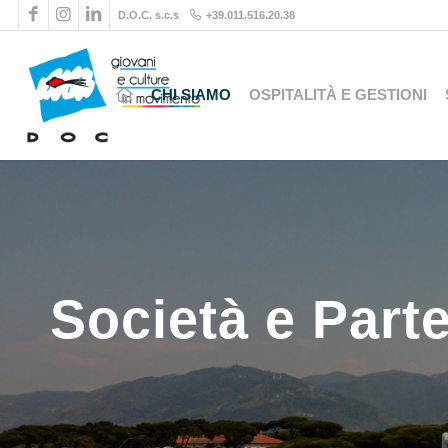
D.O.C. s.c.s
+39.011.516.20.38
CHI SIAMO
OSPITALITÀ E GESTIONI
Società e Part