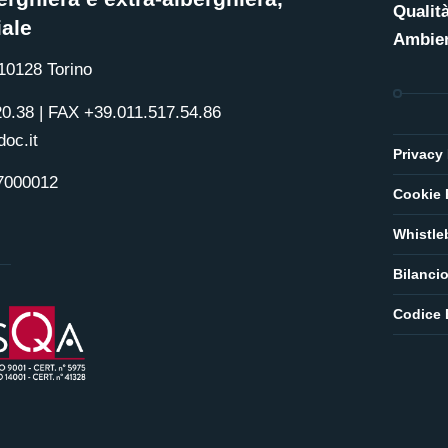
Qualit
ale
Ambie
 10128 Torino
20.38 | FAX +39.011.517.54.86
oc.it
Privacy 
17000012
Cookie 
Whistle
Bilanci
Codice 