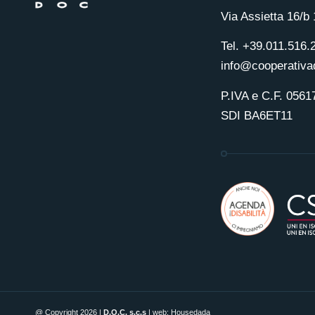
Via Assietta 16/b
Tel. +39.011.516.
info@cooperativad
P.IVA e C.F. 056
SDI BA6ET11
@ Copyright 2026 |
D.O.C. s.c.s
| web:
Housedada