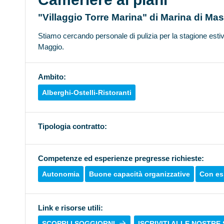
"Villaggio Torre Marina" di Marina di Ma
Stiamo cercando personale di pulizia per la stagione estiv
Maggio.
Ambito:
Alberghi-Ostelli-Ristoranti
Tipologia contratto:
Competenze ed esperienze pregresse richieste:
Autonomia
Buone capacità organizzative
Con es
Link e risorse utili:
SCOPRI I SOGGIORNI
ISCRIVITI ALLE NOSTRE