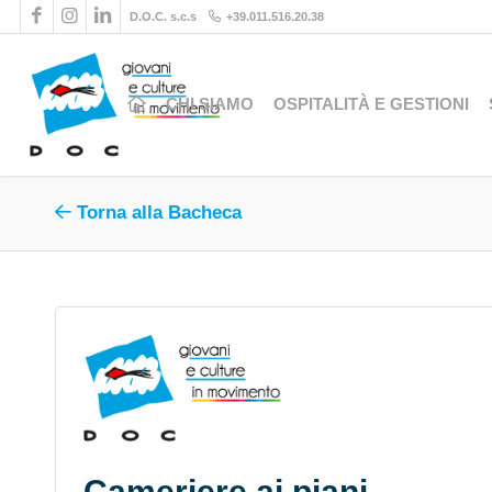
D.O.C. s.c.s
+39.011.516.20.38
CHI SIAMO
OSPITALITÀ E GESTIONI
Torna alla Bacheca
Cameriere ai piani