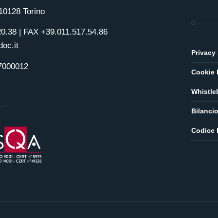
 10128 Torino
20.38 | FAX +39.011.517.54.86
oc.it
Privacy 
17000012
Cookie 
Whistle
Bilanci
Codice 