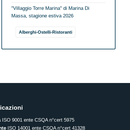
"Villaggio Torre Marina" di Marina Di
Massa, stagione estiva 2026
Alberghi-Ostelli-Ristoranti
ficazioni
à
ISO 9001 ente CSQA n°cert 5975
nte
ISO 14001 ente CSQA n°cert 41328